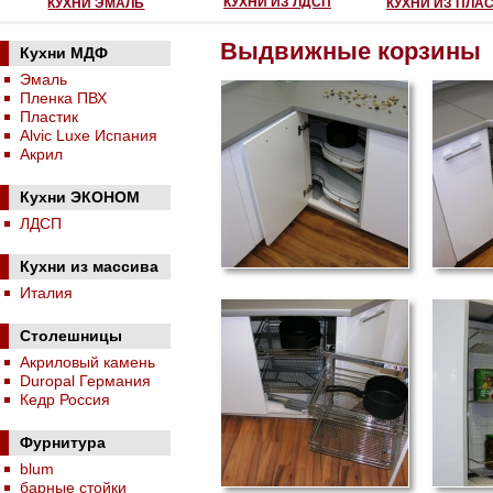
КУХНИ ИЗ ЛДСП
КУХНИ ЭМАЛЬ
КУХНИ ИЗ ПЛА
Выдвижные корзины
Кухни МДФ
Эмаль
Пленка ПВХ
Пластик
Alvic Luxe Испания
Акрил
Кухни ЭКОНОМ
ЛДСП
Кухни из массива
Италия
Столешницы
Акриловый камень
Duropal Германия
Кедр Россия
Фурнитура
blum
барные стойки