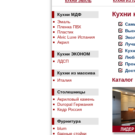
КУХНИ ИЗ 
КУХНИ ЭМАЛЬ
Кухни 
Кухни МДФ
Эмаль
Самы
Пленка ПВХ
Высо
Пластик
Alvic Luxe Испания
Экол
Акрил
Луч
Кухн
Кухни ЭКОНОМ
Любы
ЛДСП
Прои
Дост
Кухни из массива
Каталог
Италия
Столешницы
Акриловый камень
Duropal Германия
Кедр Россия
Фурнитура
blum
барные стойки