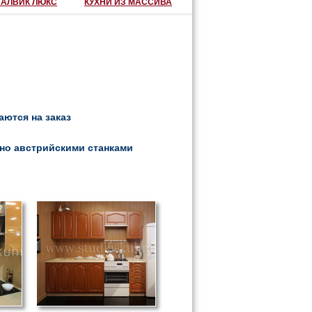
 АЛВИК ЛЮКС
КУХНИ ИЗ МАССИВА
ются на заказ
но австрийскими станками