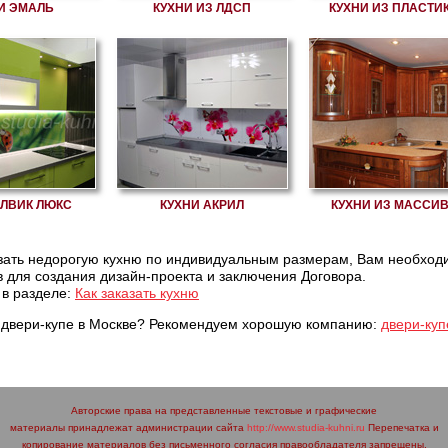
И ЭМАЛЬ
КУХНИ ИЗ ЛДСП
КУХНИ ИЗ ПЛАСТИ
АЛВИК ЛЮКС
КУХНИ АКРИЛ
КУХНИ ИЗ МАССИ
зать недорогую кухню по индивидуальным размерам, Вам необход
 для создания дизайн-проекта и заключения Договора.
в разделе:
Как заказать кухню
 двери-купе в Москве? Рекомендуем хорошую компанию:
двери-куп
Авторские права на представленные текстовые и графические
материалы принадлежат администрации сайта
http://www.studia-kuhni.ru
Перепечатка и
копирование материалов без письменного согласия правообладателя запрещены.